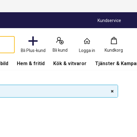
Kundservice
Kundkorg
:
0
Produkter
Bli kund
Kundkorg
Bli Plus-kund
Logga in
(
Kundkorg
)
 bild
Hem & fritid
Kök & vitvaror
Tjänster & Kampa