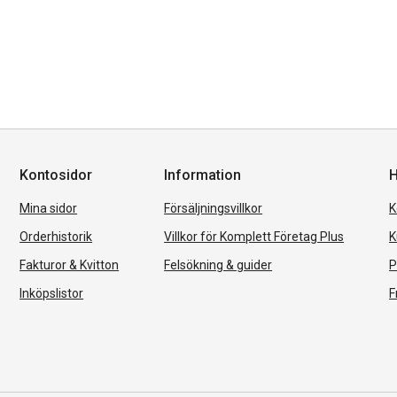
Kontosidor
Information
H
Mina sidor
Försäljningsvillkor
K
Orderhistorik
Villkor för Komplett Företag Plus
K
Fakturor & Kvitton
Felsökning & guider
P
Inköpslistor
F