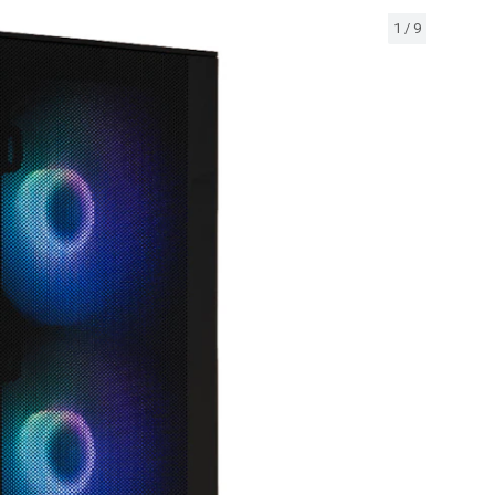
1
/
9