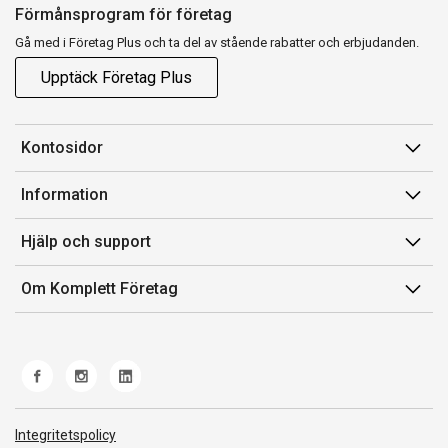
Förmånsprogram för företag
Gå med i Företag Plus och ta del av stående rabatter och erbjudanden.
Upptäck Företag Plus
Kontosidor
Mina sidor
Information
Orderhistorik
Försäljningsvillkor
Hjälp och support
Fakturor & Kvitton
Villkor för Komplett Företag Plus
Kontakta oss
Inköpslistor
Om Komplett Företag
Felsökning & guider
Kundservice
Om oss
Produkthjälp och retur
Miljöarbete och ESG
Frakt och leverans
Whistleblowing
Norwegian Transparency Act
Integritetspolicy