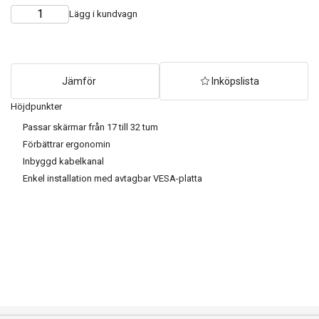
Lägg i kundvagn
Choose
Quantity
quantity
Jämför
Inköpslista
Höjdpunkter
Passar skärmar från 17 till 32 tum
Förbättrar ergonomin
Inbyggd kabelkanal
Enkel installation med avtagbar VESA-platta