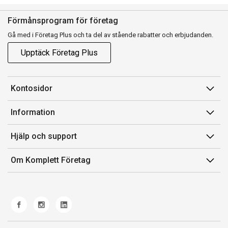
Förmånsprogram för företag
Gå med i Företag Plus och ta del av stående rabatter och erbjudanden.
Upptäck Företag Plus
Kontosidor
Mina sidor
Information
Orderhistorik
Försäljningsvillkor
Hjälp och support
Fakturor & Kvitton
Villkor för Komplett Företag Plus
Kontakta oss
Inköpslistor
Om Komplett Företag
Felsökning & guider
Kundservice
Om oss
Produkthjälp och retur
Miljöarbete och ESG
Frakt och leverans
Whistleblowing