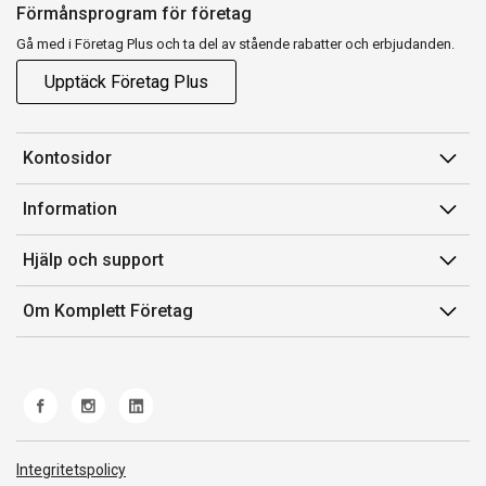
Förmånsprogram för företag
Gå med i Företag Plus och ta del av stående rabatter och erbjudanden.
Upptäck Företag Plus
Kontosidor
Mina sidor
Information
Orderhistorik
Försäljningsvillkor
Hjälp och support
Fakturor & Kvitton
Villkor för Komplett Företag Plus
Kontakta oss
Inköpslistor
Om Komplett Företag
Felsökning & guider
Kundservice
Om oss
Produkthjälp och retur
Miljöarbete och ESG
Frakt och leverans
Whistleblowing
Norwegian Transparency Act
Integritetspolicy