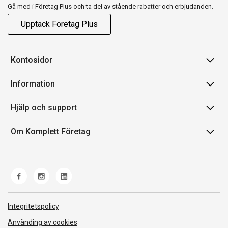
Gå med i Företag Plus och ta del av stående rabatter och erbjudanden.
Upptäck Företag Plus
Kontosidor
Mina sidor
Information
Orderhistorik
Försäljningsvillkor
Hjälp och support
Fakturor & Kvitton
Villkor för Komplett Företag Plus
Kontakta oss
Inköpslistor
Om Komplett Företag
Felsökning & guider
Kundservice
Om oss
Produkthjälp och retur
Miljöarbete och ESG
Frakt och leverans
Whistleblowing
Norwegian Transparency Act
Integritetspolicy
Använding av cookies