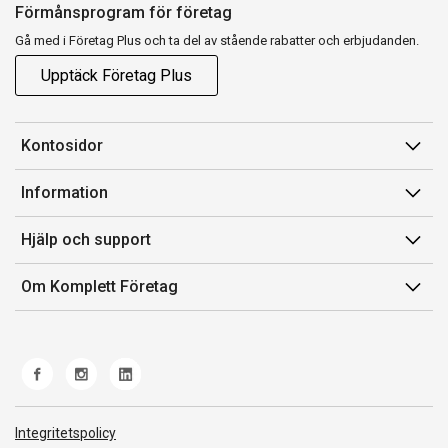
Förmånsprogram för företag
Gå med i Företag Plus och ta del av stående rabatter och erbjudanden.
Upptäck Företag Plus
Kontosidor
Mina sidor
Information
Orderhistorik
Försäljningsvillkor
Hjälp och support
Fakturor & Kvitton
Villkor för Komplett Företag Plus
Kontakta oss
Inköpslistor
Om Komplett Företag
Felsökning & guider
Kundservice
Om oss
Produkthjälp och retur
Miljöarbete och ESG
Frakt och leverans
Whistleblowing
Norwegian Transparency Act
Integritetspolicy