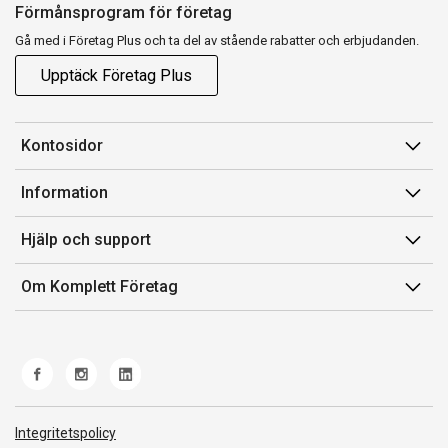
Förmånsprogram för företag
Gå med i Företag Plus och ta del av stående rabatter och erbjudanden.
Upptäck Företag Plus
Kontosidor
Mina sidor
Information
Orderhistorik
Försäljningsvillkor
Hjälp och support
Fakturor & Kvitton
Villkor för Komplett Företag Plus
Kontakta oss
Inköpslistor
Om Komplett Företag
Felsökning & guider
Kundservice
Om oss
Produkthjälp och retur
Miljöarbete och ESG
Frakt och leverans
Whistleblowing
Norwegian Transparency Act
Integritetspolicy