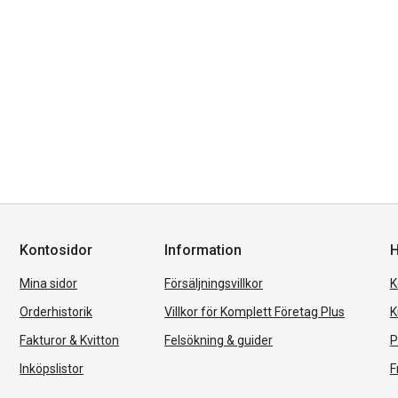
Kontosidor
Information
H
Mina sidor
Försäljningsvillkor
K
Orderhistorik
Villkor för Komplett Företag Plus
K
Fakturor & Kvitton
Felsökning & guider
P
Inköpslistor
F