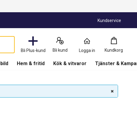
Kundservice
Kundkorg
:
0
Produkter
Bli kund
Kundkorg
Bli Plus-kund
Logga in
(
Kundkorg
)
 bild
Hem & fritid
Kök & vitvaror
Tjänster & Kampa