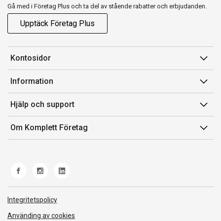
Gå med i Företag Plus och ta del av stående rabatter och erbjudanden.
Upptäck Företag Plus
Kontosidor
Mina sidor
Information
Orderhistorik
Försäljningsvillkor
Hjälp och support
Fakturor & Kvitton
Villkor för Komplett Företag Plus
Kontakta oss
Inköpslistor
Om Komplett Företag
Felsökning & guider
Kundservice
Om oss
Produkthjälp och retur
Miljöarbete och ESG
Frakt och leverans
Whistleblowing
Norwegian Transparency Act
Integritetspolicy
Använding av cookies