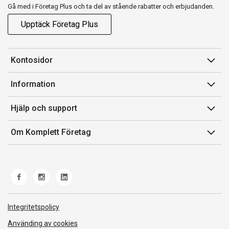
Gå med i Företag Plus och ta del av stående rabatter och erbjudanden.
Upptäck Företag Plus
Kontosidor
Mina sidor
Information
Orderhistorik
Försäljningsvillkor
Hjälp och support
Fakturor & Kvitton
Villkor för Komplett Företag Plus
Kontakta oss
Inköpslistor
Om Komplett Företag
Felsökning & guider
Kundservice
Om oss
Produkthjälp och retur
Miljöarbete och ESG
Frakt och leverans
Whistleblowing
Norwegian Transparency Act
Integritetspolicy
Använding av cookies