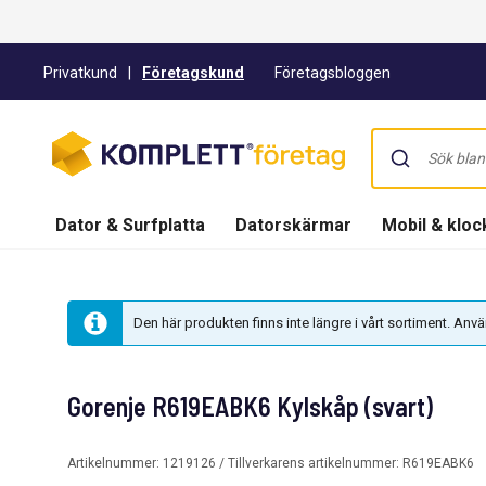
Privatkund
|
Företagskund
Företagsbloggen
Dator & Surfplatta
Datorskärmar
Mobil & kloc
Den här produkten finns inte längre i vårt sortiment. An
Gorenje R619EABK6 Kylskåp (svart)
Artikelnummer:
1219126
/ Tillverkarens artikelnummer:
R619EABK6