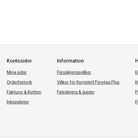
Kontosidor
Information
H
Mina sidor
Försäljningsvillkor
K
Orderhistorik
Villkor för Komplett Företag Plus
K
Fakturor & Kvitton
Felsökning & guider
P
Inköpslistor
F