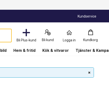
Kundservice
Kundkorg
:
0
Produkter
Bli kund
Kundkorg
Bli Plus-kund
Logga in
(
Kundkorg
)
 bild
Hem & fritid
Kök & vitvaror
Tjänster & Kampa