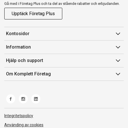
Gå med i Företag Plus och ta del av stående rabatter och erbjudanden.
Upptäck Företag Plus
Kontosidor
Mina sidor
Information
Orderhistorik
Försäljningsvillkor
Hjälp och support
Fakturor & Kvitton
Villkor för Komplett Företag Plus
Kontakta oss
Inköpslistor
Om Komplett Företag
Felsökning & guider
Kundservice
Om oss
Produkthjälp och retur
Miljöarbete och ESG
Frakt och leverans
Whistleblowing
Norwegian Transparency Act
Integritetspolicy
Använding av cookies