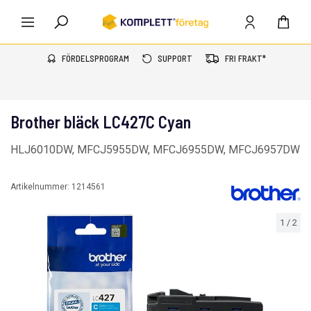
FÖRDELSPROGRAM
SUPPORT
FRI FRAKT*
Brother bläck LC427C Cyan
HLJ6010DW, MFCJ5955DW, MFCJ6955DW, MFCJ6957DW
Artikelnummer:
1214561
1
/
2