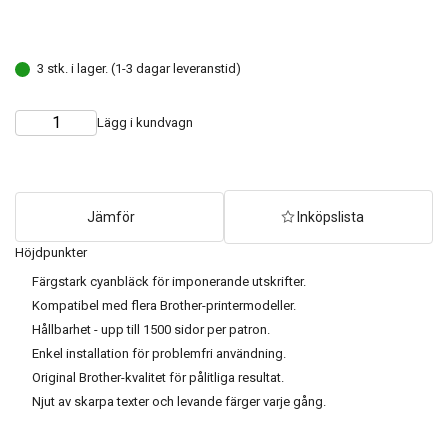
3 stk. i lager. (1-3 dagar leveranstid)
Lägg i kundvagn
Choose
Quantity
quantity
Jämför
Inköpslista
Höjdpunkter
Färgstark cyanbläck för imponerande utskrifter.
Kompatibel med flera Brother-printermodeller.
Hållbarhet - upp till 1500 sidor per patron.
Enkel installation för problemfri användning.
Original Brother-kvalitet för pålitliga resultat.
Njut av skarpa texter och levande färger varje gång.