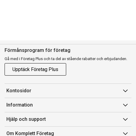
Förmånsprogram för företag
Gå med i Företag Plus och ta del av stående rabatter och erbjudanden.
Upptäck Företag Plus
Kontosidor
Mina sidor
Information
Orderhistorik
Försäljningsvillkor
Hjälp och support
Fakturor & Kvitton
Villkor för Komplett Företag Plus
Kontakta oss
Inköpslistor
Om Komplett Företag