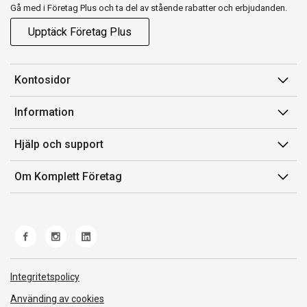
Gå med i Företag Plus och ta del av stående rabatter och erbjudanden.
Upptäck Företag Plus
Kontosidor
Mina sidor
Information
Orderhistorik
Försäljningsvillkor
Hjälp och support
Fakturor & Kvitton
Villkor för Komplett Företag Plus
Kontakta oss
Inköpslistor
Om Komplett Företag
Felsökning & guider
Kundservice
Om oss
Produkthjälp och retur
Miljöarbete och ESG
Frakt och leverans
Whistleblowing
Norwegian Transparency Act
Integritetspolicy
Använding av cookies