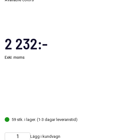
2 232:-
Exkl. moms
59 stk. i lager. (1-3 dagar leveranstid)
Lägg i kundvagn
Choose
Quantity