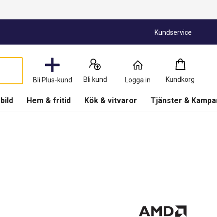
Kundservice
Kundkorg
:
0
Produkter
Bli kund
Kundkorg
Bli Plus-kund
Logga in
(
Kundkorg
)
 bild
Hem & fritid
Kök & vitvaror
Tjänster & Kampa