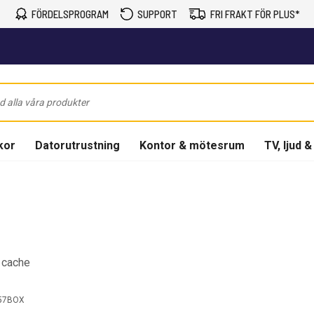
FÖRDELSPROGRAM
SUPPORT
FRI FRAKT FÖR PLUS*
kor
Datorutrustning
Kontor & mötesrum
TV, ljud &
 cache
57BOX