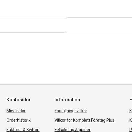
Kontosidor
Information
H
Mina sidor
Försäljningsvillkor
K
Orderhistorik
Villkor för Komplett Företag Plus
K
Fakturor & Kvitton
Felsökning & guider
P