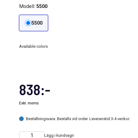
Modell:
5500
5500
Available colors
838:-
Exkl. moms
Beställningsvara. Beställs vid order. Leveranstid 3-4 veckor.
Lägg i kundvagn
Choose
Quantity