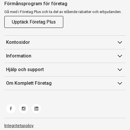
Förmånsprogram för företag
Gå med i Företag Plus och ta del av stående rabatter och erbjudanden.
Upptäck Företag Plus
Kontosidor
Mina sidor
Information
Orderhistorik
Försäljningsvillkor
Hjälp och support
Fakturor & Kvitton
Villkor för Komplett Företag Plus
Kontakta oss
Inköpslistor
Om Komplett Företag
Felsökning & guider
Kundservice
Om oss
Produkthjälp och retur
Miljöarbete och ESG
Frakt och leverans
Whistleblowing
Norwegian Transparency Act
Integritetspolicy