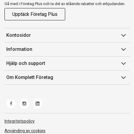
Gå med i Företag Plus och ta del av stående rabatter och erbjudanden.
Upptäck Företag Plus
Kontosidor
Mina sidor
Information
Orderhistorik
Försäljningsvillkor
Hjälp och support
Fakturor & Kvitton
Villkor för Komplett Företag Plus
Kontakta oss
Inköpslistor
Om Komplett Företag
Felsökning & guider
Kundservice
Om oss
Produkthjälp och retur
Miljöarbete och ESG
Frakt och leverans
Whistleblowing
Norwegian Transparency Act
Integritetspolicy
Använding av cookies