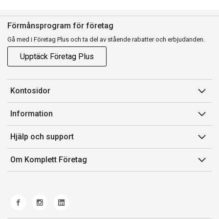
Förmånsprogram för företag
Gå med i Företag Plus och ta del av stående rabatter och erbjudanden.
Upptäck Företag Plus
Kontosidor
Mina sidor
Information
Orderhistorik
Försäljningsvillkor
Hjälp och support
Fakturor & Kvitton
Villkor för Komplett Företag Plus
Kontakta oss
Inköpslistor
Om Komplett Företag
Felsökning & guider
Kundservice
Om oss
Produkthjälp och retur
Miljöarbete och ESG
Frakt och leverans
Whistleblowing