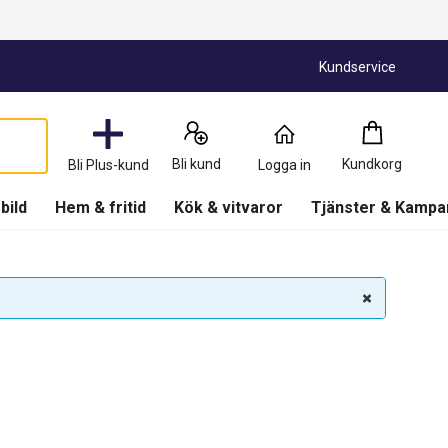
Kundservice
Kundkorg
:
0
Produkter
Bli kund
Kundkorg
Bli Plus-kund
Logga in
(
Kundkorg
)
 bild
Hem & fritid
Kök & vitvaror
Tjänster & Kampa