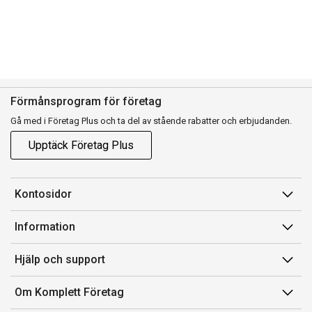
Förmånsprogram för företag
Gå med i Företag Plus och ta del av stående rabatter och erbjudanden.
Upptäck Företag Plus
Kontosidor
Mina sidor
Information
Orderhistorik
Försäljningsvillkor
Hjälp och support
Fakturor & Kvitton
Villkor för Komplett Företag Plus
Kontakta oss
Inköpslistor
Om Komplett Företag
Felsökning & guider
Kundservice