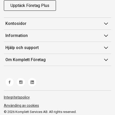
Upptäck Företag Plus
Kontosidor
Mina sidor
Information
Orderhistorik
Försäljningsvillkor
Hjälp och support
Fakturor & Kvitton
Villkor för Komplett Företag Plus
Kontakta oss
Inköpslistor
Om Komplett Företag
Felsökning & guider
Kundservice
Om oss
Produkthjälp och retur
Miljöarbete och ESG
Frakt och leverans
Whistleblowing
Norwegian Transparency Act
Integritetspolicy
Använding av cookies
© 2026 Komplett Services AB. All rights reserved.