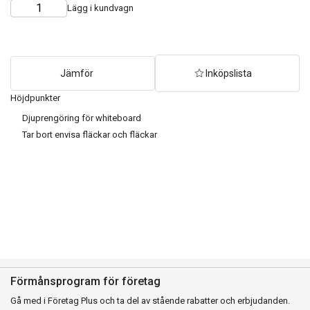
Lägg i kundvagn
Choose
Quantity
quantity
Jämför
Inköpslista
Höjdpunkter
Djuprengöring för whiteboard
Tar bort envisa fläckar och fläckar
Förmånsprogram för företag
Gå med i Företag Plus och ta del av stående rabatter och erbjudanden.