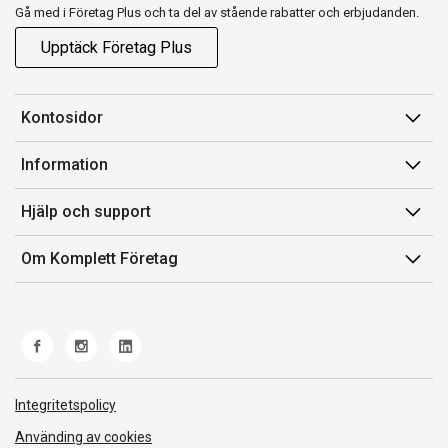
Gå med i Företag Plus och ta del av stående rabatter och erbjudanden.
Upptäck Företag Plus
Kontosidor
Mina sidor
Information
Orderhistorik
Försäljningsvillkor
Hjälp och support
Fakturor & Kvitton
Villkor för Komplett Företag Plus
Kontakta oss
Inköpslistor
Om Komplett Företag
Felsökning & guider
Kundservice
Om oss
Produkthjälp och retur
Miljöarbete och ESG
Frakt och leverans
Whistleblowing
Norwegian Transparency Act
Integritetspolicy
Använding av cookies