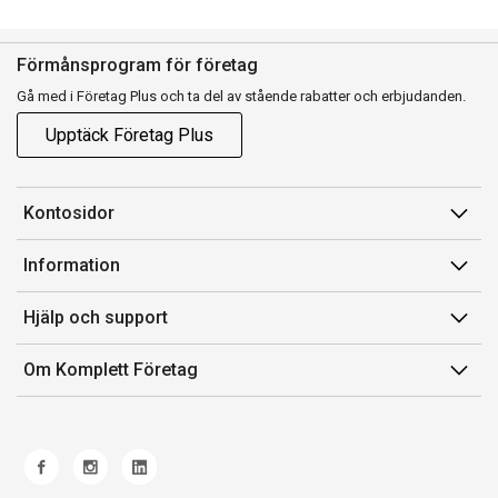
Förmånsprogram för företag
Gå med i Företag Plus och ta del av stående rabatter och erbjudanden.
Upptäck Företag Plus
Kontosidor
Mina sidor
Information
Orderhistorik
Försäljningsvillkor
Hjälp och support
Fakturor & Kvitton
Villkor för Komplett Företag Plus
Kontakta oss
Inköpslistor
Om Komplett Företag
Felsökning & guider
Kundservice
Om oss
Produkthjälp och retur
Miljöarbete och ESG
Frakt och leverans
Whistleblowing