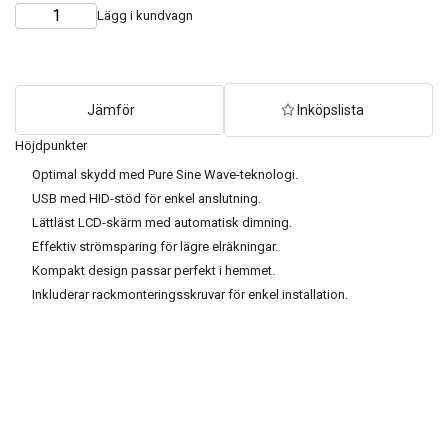
Lägg i kundvagn
Choose
Quantity
quantity
Jämför
Inköpslista
Höjdpunkter
Optimal skydd med Pure Sine Wave-teknologi.
USB med HID-stöd för enkel anslutning.
Lättläst LCD-skärm med automatisk dimning.
Effektiv strömsparing för lägre elräkningar.
Kompakt design passar perfekt i hemmet.
Inkluderar rackmonteringsskruvar för enkel installation.