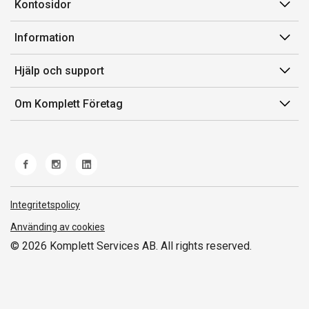
Kontosidor
Mina sidor
Information
Orderhistorik
Försäljningsvillkor
Hjälp och support
Fakturor & Kvitton
Villkor för Komplett Företag Plus
Inköpslistor
Kontakta oss
Om Komplett Företag
Felsökning & guider
Kundservice
Om oss
Produkthjälp och retur
Miljöarbete och ESG
Frakt och leverans
Whistleblowing
Norwegian Transparency Act
Integritetspolicy
Använding av cookies
© 2026 Komplett Services AB. All rights reserved.