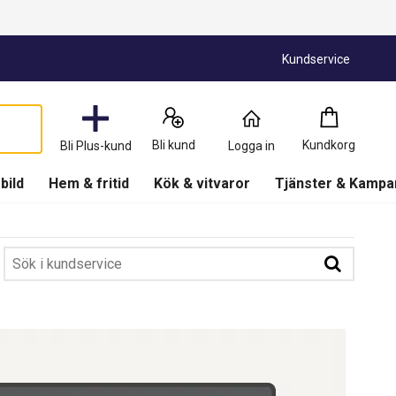
Kundservice
Kundkorg
:
0
Bli kund
Kundkorg
Bli Plus-kund
Logga in
Produkter
(
Kundkorg
)
 bild
Hem & fritid
Kök & vitvaror
Tjänster & Kampa