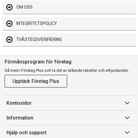
OM OSS
INTEGRITETSPOLICY
TVÅSTEGSVERIFIERING
Förmånsprogram för företag
Gå med i Företag Plus och ta del av stående rabatter och erbjudanden.
Upptäck Företag Plus
Kontosidor
Mina sidor
Information
Orderhistorik
Försäljningsvillkor
Hjälp och support
Fakturor & Kvitton