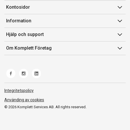
Kontosidor
Mina sidor
Information
Orderhistorik
Försäljningsvillkor
Hjälp och support
Fakturor & Kvitton
Villkor för Komplett Företag Plus
Kontakta oss
Inköpslistor
Om Komplett Företag
Felsökning & guider
Kundservice
Om oss
Produkthjälp och retur
Miljöarbete och ESG
Frakt och leverans
Whistleblowing
Norwegian Transparency Act
Integritetspolicy
Använding av cookies
© 2026 Komplett Services AB. All rights reserved.