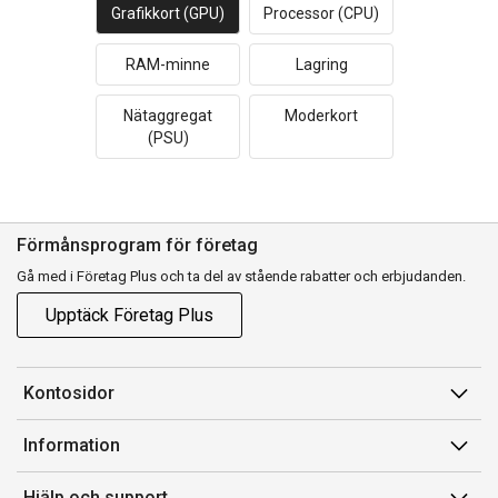
Grafikkort (GPU)
Processor (CPU)
RAM-minne
Lagring
Nätaggregat
Moderkort
(PSU)
Förmånsprogram för företag
Gå med i Företag Plus och ta del av stående rabatter och erbjudanden.
Upptäck Företag Plus
Kontosidor
Mina sidor
Information
Orderhistorik
Försäljningsvillkor
Hjälp och support