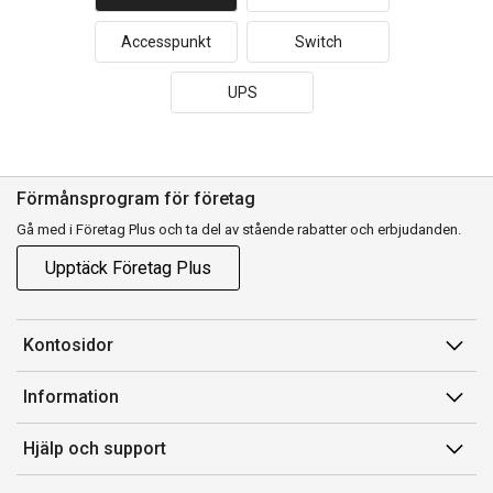
Accesspunkt
Switch
UPS
Förmånsprogram för företag
Gå med i Företag Plus och ta del av stående rabatter och erbjudanden.
Upptäck Företag Plus
Kontosidor
Mina sidor
Information
Orderhistorik
Försäljningsvillkor
Hjälp och support
Fakturor & Kvitton
Villkor för Komplett Företag Plus
Kontakta oss