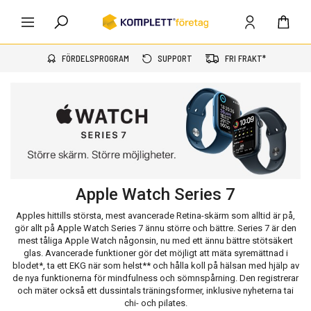
FÖRDELSPROGRAM
SUPPORT
FRI FRAKT*
Apple Watch Series 7
Apples hittills största, mest avancerade Retina-skärm som alltid är på,
gör allt på Apple Watch Series 7 ännu större och bättre. Series 7 är den
mest tåliga Apple Watch någonsin, nu med ett ännu bättre stötsäkert
glas. Avancerade funktioner gör det möjligt att mäta syremättnad i
blodet*, ta ett EKG när som helst** och hålla koll på hälsan med hjälp av
de nya funktionerna för mindfulness och sömnspårning. Den registrerar
och mäter också ett dussintals träningsformer, inklusive nyheterna tai
chi- och pilates.