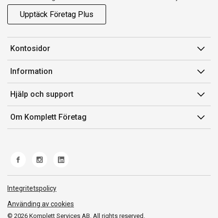
Upptäck Företag Plus
Kontosidor
Mina sidor
Information
Orderhistorik
Försäljningsvillkor
Hjälp och support
Fakturor & Kvitton
Villkor för Komplett Företag Plus
Kontakta oss
Inköpslistor
Om Komplett Företag
Felsökning & guider
Kundservice
Om oss
Produkthjälp och retur
Miljöarbete och ESG
Frakt och leverans
Whistleblowing
Norwegian Transparency Act
Integritetspolicy
Använding av cookies
© 2026 Komplett Services AB. All rights reserved.