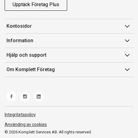
Upptäck Företag Plus
Kontosidor
Mina sidor
Information
Orderhistorik
Försäljningsvillkor
Hjälp och support
Fakturor & Kvitton
Villkor för Komplett Företag Plus
Kontakta oss
Inköpslistor
Om Komplett Företag
Felsökning & guider
Kundservice
Om oss
Produkthjälp och retur
Miljöarbete och ESG
Frakt och leverans
Whistleblowing
Norwegian Transparency Act
Integritetspolicy
Använding av cookies
© 2026 Komplett Services AB. All rights reserved.