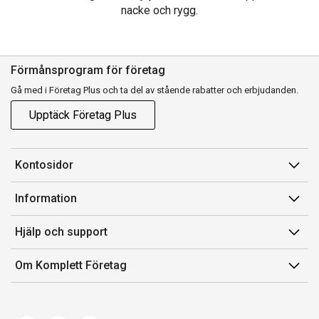
nacke och rygg.
Förmånsprogram för företag
Gå med i Företag Plus och ta del av stående rabatter och erbjudanden.
Upptäck Företag Plus
Kontosidor
Mina sidor
Information
Orderhistorik
Försäljningsvillkor
Hjälp och support
Fakturor & Kvitton
Villkor för Komplett Företag Plus
Kontakta oss
Inköpslistor
Om Komplett Företag
Felsökning & guider
Kundservice
Om oss
Produkthjälp och retur
Miljöarbete och ESG