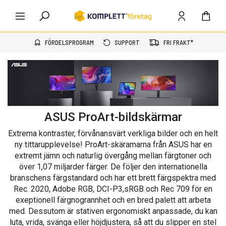
FÖRDELSPROGRAM
SUPPORT
FRI FRAKT*
ASUS ProArt-bildskärmar
Extrema kontraster, förvånansvärt verkliga bilder och en helt
ny tittarupplevelse! ProArt-skäramarna från ASUS har en
extremt jämn och naturlig övergång mellan färgtoner och
över 1,07 miljarder färger. De följer den internationella
branschens färgstandard och har ett brett färgspektra med
Rec. 2020, Adobe RGB, DCI-P3,sRGB och Rec 709 för en
exeptionell färgnogrannhet och en bred palett att arbeta
med. Dessutom är stativen ergonomiskt anpassade, du kan
luta, vrida, svänga eller höjdjustera, så att du slipper en stel