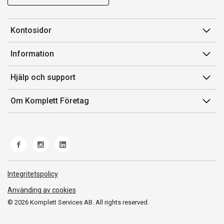
Kontosidor
Mina sidor
Information
Orderhistorik
Försäljningsvillkor
Hjälp och support
Fakturor & Kvitton
Villkor för Komplett Företag Plus
Kontakta oss
Inköpslistor
Om Komplett Företag
Felsökning & guider
Kundservice
Om oss
Produkthjälp och retur
Miljöarbete och ESG
Frakt och leverans
Whistleblowing
Norwegian Transparency Act
Integritetspolicy
Använding av cookies
© 2026 Komplett Services AB. All rights reserved.