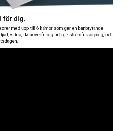
för dig.
sorer med upp till 6 kärnor som ger en banbrytande
ljud, video, dataöverföring och ge strömförsörjning, och
etsdagen.