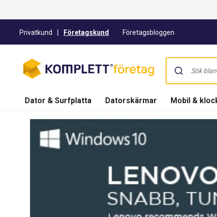
Privatkund
|
Företagskund
Företagsbloggen
Dator & Surfplatta
Datorskärmar
Mobil & kloc