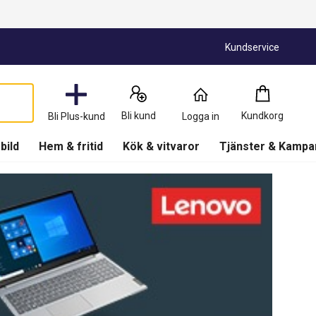
Kundservice
Kundkorg
:
0
Produkter
Bli kund
Kundkorg
Bli Plus-kund
Logga in
(
Kundkorg
)
 bild
Hem & fritid
Kök & vitvaror
Tjänster & Kampa