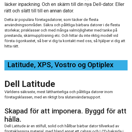
läcker inpackning. Och en skärm till din nya Dell-dator. Eller
rätt och slätt till till en annan dator.
Detta är populära företagsdatorer, som täcker de flesta
användningsområden. Säkra och pålitliga bärbara datorer i de flesta
storlekar, prisklasser och med många valmöjligheter med tanke på
prestanda, skärmupplösning etc. Och hittar du inte riktig modell vid
första ögonkastet, så ber vi dig ta kontakt med oss, så hjälper vi dig att
hitta rätt.
Latitude, XPS, Vostro og Optiplex
Dell Latitude
Världens säkraste, mest lätthanterliga och pålitliga datorer inom
företagsklassen, med en riktigt bra slutanvändarsupport.
Skapad för att imponera. Byggd för att
hålla.
Dell Latitude är en stilfull, solid och hållbar bärbar dator tillverkad av
förstaklassiga material, med bland annat ett cahssi och LCD-baksida i