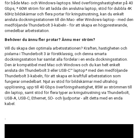
för både Mac- och Windows-laptops. Med överföringshastigheter på 40
Gbps, * 60W ström för att ladda din anslutna laptop, stöd för dubbla 4K
60Hz bildskärmar och flera portar för kringutrustning, kan du enkelt
ansluta dockningsstationen till din Mac- eller Windows-laptop - med den
medföljande Thunderbolt 3-kabeln - för att skapa en högpresterande,
omedelbar arbetsstation.
Behöver du ännu fler protar? Ännu mer ström?
Vill du skapa den optimala arbetsstationen? Kraften, hastigheten och
pixlarna i Thunderbolt 3 är förstklassig, och denna smarta
dockningsstation har samlat alla fördelar i en enda dockningsstation.
Den är kompatibel med Mac och Windows och du kan helt enkelt
ansluta din Thunderbolt 3 eller USB-C™ laptop* med den medföljande
Thunderbolt 3-kabeln, för att skapa en kraftfull arbetsstation som
fungerar omedelbart. Njut av stöd för bildskärmar med ultrahög
upplösning, upp till 40 Gbps överföringshastighet, 85W av strömmen till
din laptop, samt stöd för flera typer av kringutrustning via Thunderbolt,
USB-A, USB-C, Ethernet, SD- och ljudportar - allt detta med en enda
kabel.
.