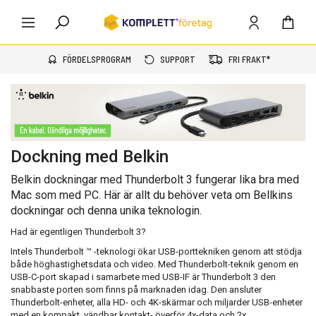
FÖRDELSPROGRAM
SUPPORT
FRI FRAKT*
Dockning med Belkin
Belkin dockningar med Thunderbolt 3 fungerar lika bra med
Mac som med PC. Här är allt du behöver veta om Bellkins
dockningar och denna unika teknologin.
Had är egentligen Thunderbolt 3?
Intels Thunderbolt ™ -teknologi ökar USB-porttekniken genom att stödja
både höghastighetsdata och video.
Med Thunderbolt-teknik genom en
USB-C-port skapad i samarbete med USB-IF är Thunderbolt 3 den
snabbaste porten som finns på marknaden idag. Den ansluter
Thunderbolt-enheter, alla HD- och 4K-skärmar och miljarder USB-enheter
med en kompakt, vändbar kontakt- överför 4x-data och 2x