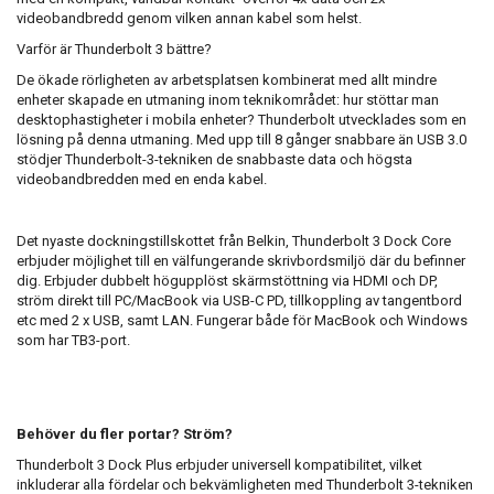
videobandbredd genom vilken annan kabel som helst.
Varför är Thunderbolt 3 bättre?
De ökade rörligheten av arbetsplatsen kombinerat med allt mindre
enheter skapade en utmaning inom teknikområdet: hur stöttar man
desktophastigheter i mobila enheter? Thunderbolt utvecklades som en
lösning på denna utmaning. Med upp till 8 gånger snabbare än USB 3.0
stödjer Thunderbolt-3-tekniken de snabbaste data och högsta
videobandbredden med en enda kabel.
Det nyaste dockningstillskottet från Belkin, Thunderbolt 3 Dock Core
erbjuder möjlighet till en välfungerande skrivbordsmiljö där du befinner
dig. Erbjuder dubbelt högupplöst skärmstöttning via HDMI och DP,
ström direkt till PC/MacBook via USB-C PD, tillkoppling av tangentbord
etc med 2 x USB, samt LAN. Fungerar både för MacBook och Windows
som har TB3-port.
Behöver du fler portar? Ström?
Thunderbolt 3 Dock Plus erbjuder universell kompatibilitet, vilket
inkluderar alla fördelar och bekvämligheten med Thunderbolt 3-tekniken