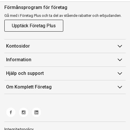
Förmånsprogram för företag
Gå med i Företag Plus och ta del av stående rabatter och erbjudanden.
Upptäck Företag Plus
Kontosidor
Mina sidor
Information
Orderhistorik
Försäljningsvillkor
Hjälp och support
Fakturor & Kvitton
Villkor för Komplett Företag Plus
Kontakta oss
Inköpslistor
Om Komplett Företag
Felsökning & guider
Kundservice
Om oss
Produkthjälp och retur
Miljöarbete och ESG
Frakt och leverans
Whistleblowing
Norwegian Transparency Act
Integritetspolicy