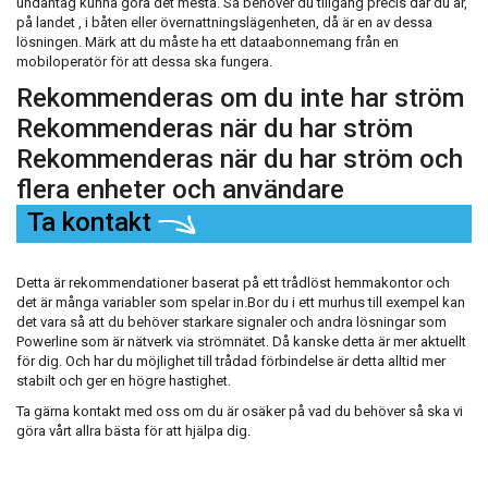
undantag kunna göra det mesta. Så behöver du tillgång precis där du är,
på landet , i båten eller övernattningslägenheten, då är en av dessa
lösningen. Märk att du måste ha ett dataabonnemang från en
mobiloperatör för att dessa ska fungera.
Rekommenderas om du inte har ström
Rekommenderas när du har ström
Rekommenderas när du har ström och
flera enheter och användare
Ta kontakt
Detta är rekommendationer baserat på ett trådlöst hemmakontor och
det är många variabler som spelar in.Bor du i ett murhus till exempel kan
det vara så att du behöver starkare signaler och andra lösningar som
Powerline som är nätverk via strömnätet. Då kanske detta är mer aktuellt
för dig. Och har du möjlighet till trådad förbindelse är detta alltid mer
stabilt och ger en högre hastighet.
Ta gärna kontakt med oss om du är osäker på vad du behöver så ska vi
göra vårt allra bästa för att hjälpa dig.