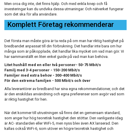
Men oroa dig inte, det finns hjälp. Och med enkla knep och få
investeringar kan du undvika dessa utmaningar. Och nätverket fungerar
som det ska för alla användare.
Komplett Företag rekommenderar
Det första man måste göra är ta reda på om man har riktig hastighet på
bredbandet anpassat till din förbrukning. Det handlar inte bara om hur
många som är påkopplade, det handlar lika mycket om vad man gör. Vi
har sammanställt en liten enkel guide på vad man kan behöva.
Litet hushåll med en eller två personer- 50-75 Mbit/s
Familj med 3-4 personer - 150-200 Mbit/s
Familjer med extra behov - 300-400 Mbit/s
För den extrema familjen - 500 Mbit/s och över
Alla leverantörer av bredband har sina egna rekommendationer, och det
är den enskildas användning och egna preferenser som avgör vad som
är riktig hastighet för hen.
När det kommer till utrustningen så finns det en gemensam standard,
som anger hur hög teoretisk hastighet den stöttar. Den vanligaste idag
är AC- standarden eller WiFi-5, men nyss blev även AX lanserad. Den
kallas också WiFi-6, som utöver en högre teoretisk hastighet och