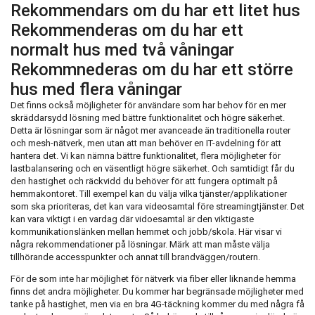
Rekommendars om du har ett litet hus
Rekommenderas om du har ett
normalt hus med två våningar
Rekommnederas om du har ett större
hus med flera våningar
Det finns också möjligheter för användare som har behov för en mer
skräddarsydd lösning med bättre funktionalitet och högre säkerhet.
Detta är lösningar som är något mer avanceade än traditionella router
och mesh-nätverk, men utan att man behöver en IT-avdelning för att
hantera det. Vi kan nämna bättre funktionalitet, flera möjligheter för
lastbalansering och en väsentligt högre säkerhet. Och samtidigt får du
den hastighet och räckvidd du behöver för att fungera optimalt på
hemmakontoret. Till exempel kan du välja vilka tjänster/applikationer
som ska prioriteras, det kan vara videosamtal före streamingtjänster. Det
kan vara viktigt i en vardag där vidoesamtal är den viktigaste
kommunikationslänken mellan hemmet och jobb/skola. Här visar vi
några rekommendationer på lösningar. Märk att man måste välja
tillhörande accesspunkter och annat till brandväggen/routern.
För de som inte har möjlighet för nätverk via fiber eller liknande hemma
finns det andra möjligheter. Du kommer har begränsade möjligheter med
tanke på hastighet, men via en bra 4G-täckning kommer du med några få