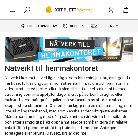
FÖRDELSPROGRAM
SUPPORT
FRI FRAKT*
Nätverkt till hemmakontoret
Nätverk i hemmet är verkligen något som blir testat just nu, antingen du
har huset fullt av ungdomar som streamar film, vuxna och barn som har
videosamtal med jobbet eller skolan eller att du helt enkelt sitter med
utrustning som inte uppfyller dagens krav på varken hastighet eller
räckvidd. Och i många fall gäller en kombination av allt detta vilket
skapar stora utmaningar. Och om man lägger på en sista utmaning, som
inte så många tänker på, men som kanske är den viktigaste -säkerhet.
Många har utrustning med dålig säkerhet och är i värsta fall osäkrade
och sitter samtidigt på ett öppna nät. Något som kan göra det relativt
enkelt för fel personer att få tag i känslig information. Antingen
företagets eller privata. Oavsett, bra är det inte.