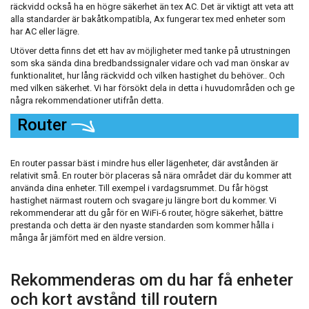
räckvidd också ha en högre säkerhet än tex AC. Det är viktigt att veta att
alla standarder är bakåtkompatibla, Ax fungerar tex med enheter som
har AC eller lägre.
Utöver detta finns det ett hav av möjligheter med tanke på utrustningen
som ska sända dina bredbandssignaler vidare och vad man önskar av
funktionalitet, hur lång räckvidd och vilken hastighet du behöver.. Och
med vilken säkerhet. Vi har försökt dela in detta i huvudområden och ge
några rekommendationer utifrån detta.
Router
En router passar bäst i mindre hus eller lägenheter, där avstånden är
relativit små. En router bör placeras så nära området där du kommer att
använda dina enheter. Till exempel i vardagsrummet. Du får högst
hastighet närmast routern och svagare ju längre bort du kommer. Vi
rekommenderar att du går för en WiFi-6 router, högre säkerhet, bättre
prestanda och detta är den nyaste standarden som kommer hålla i
många år jämfört med en äldre version.
Rekommenderas om du har få enheter
och kort avstånd till routern