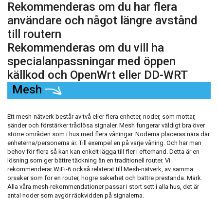
Rekommenderas om du har flera
användare och något längre avstånd
till routern
Rekommenderas om du vill ha
specialanpassningar med öppen
källkod och OpenWrt eller DD-WRT
Mesh
Ett mesh-nätverk består av två eller flera enheter, noder, som mottar,
sänder och förstärker trådlösa signaler. Mesh fungerar väldigt bra över
större områden som i hus med flera våningar. Noderna placeras nära där
enheterna/personerna är. Till exempel en på varje våning. Och har man
behov för flera så kan kan enkelt lägga till fler i efterhand. Detta är en
lösning som ger bättre täckning än en traditionell router. Vi
rekommenderar WiFi-6 också relaterat till Mesh-nätverk, av samma
orsaker som för en router, högre säkerhet och bättre prestanda. Märk.
Alla våra mesh-rekommendationer passar i stort sett i alla hus, det är
antal noder som avgör räckvidden på signalerna.