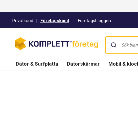
Privatkund
|
Företagskund
Företagsbloggen
Dator & Surfplatta
Datorskärmar
Mobil & kloc