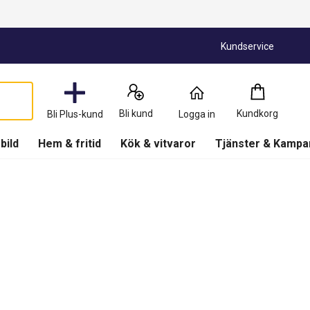
Kundservice
Kundkorg
:
0
Produkter
Bli kund
Kundkorg
Bli Plus-kund
Logga in
(
Kundkorg
)
 bild
Hem & fritid
Kök & vitvaror
Tjänster & Kampa