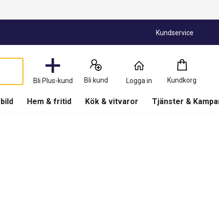
Kundservice
Kundkorg
:
0
Produkter
Bli kund
Kundkorg
Bli Plus-kund
Logga in
(
Kundkorg
)
 bild
Hem & fritid
Kök & vitvaror
Tjänster & Kampa