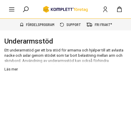
FÖRDELSPROGRAM
SUPPORT
FRI FRAKT*
Underarmsstöd
Ett underarmstöd ger ett bra stöd för armarna och hjälper till att avlasta
nacke och axlar genom stödet som tar bort belastning mellan arm och
skrivbord. Användning av underarmsstöd kan också förhindra
muskelspänningar i rygg, nacke och axlar. Med
ergonomiska
Läs mer
kontorsmöbler
och tillbehör som ett underarmstöd kan du jobba mer
bekvämt och effektivt utan att tillföra kroppen alltför mycket belastning.
Ett underarmsstöd kan du enkelt fästa i skrivbordet eller lägga framför
ett tangentbord så att du får ett behagligt stöd för armen under hela
arbetsdagen.
Underarmsstöd skrivbord
Ergonomi för armstöd är viktigt för att kunna jobba effektivt en helt
arbetsdag utan att känna sig stel i överkroppen. Rygg, nacke, axlar och
armar kan påverkas negativt av att befinna sig i samma ställning alltför