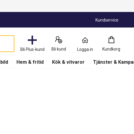
Kundservice
Kundkorg
:
0
Produkter
Bli kund
Kundkorg
Bli Plus-kund
Logga in
(
Kundkorg
)
 bild
Hem & fritid
Kök & vitvaror
Tjänster & Kampa