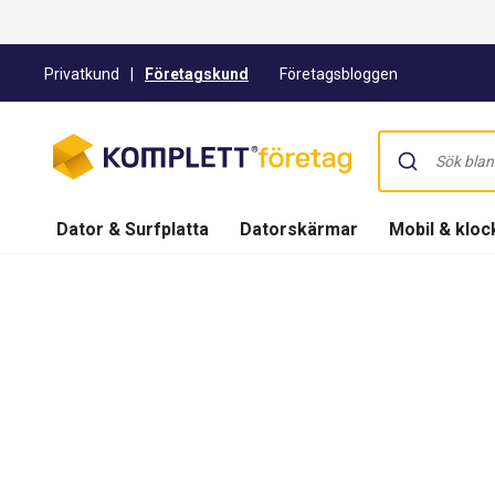
Privatkund
|
Företagskund
Företagsbloggen
Dator & Surfplatta
Datorskärmar
Mobil & kloc