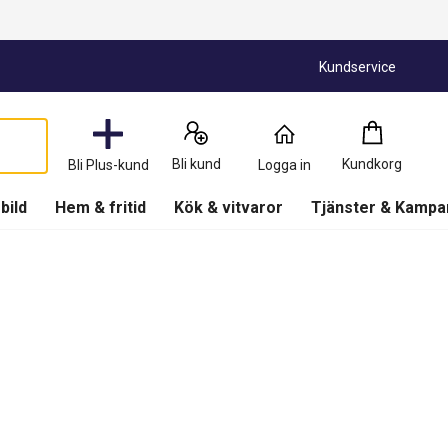
Kundservice
Kundkorg
:
0
Produkter
Bli kund
Kundkorg
Bli Plus-kund
Logga in
(
Kundkorg
)
 bild
Hem & fritid
Kök & vitvaror
Tjänster & Kampa