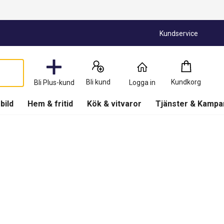
Kundservice
Kundkorg
:
0
Produkter
Bli kund
Kundkorg
Bli Plus-kund
Logga in
(
Kundkorg
)
 bild
Hem & fritid
Kök & vitvaror
Tjänster & Kampa