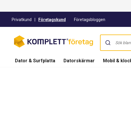
Privatkund
|
Företagskund
Företagsbloggen
Dator & Surfplatta
Datorskärmar
Mobil & kloc