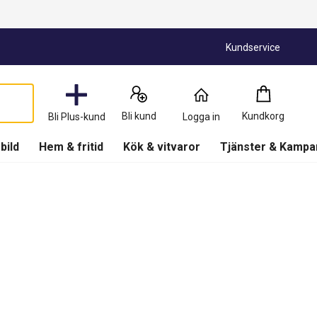
Kundservice
Kundkorg
:
0
Produkter
Bli kund
Kundkorg
Bli Plus-kund
Logga in
(
Kundkorg
)
 bild
Hem & fritid
Kök & vitvaror
Tjänster & Kampa