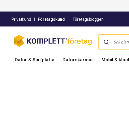
Privatkund
|
Företagskund
Företagsbloggen
Dator & Surfplatta
Datorskärmar
Mobil & kloc