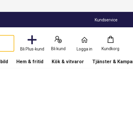
Kundservice
Kundkorg
:
0
Produkter
Bli kund
Kundkorg
Bli Plus-kund
Logga in
(
Kundkorg
)
 bild
Hem & fritid
Kök & vitvaror
Tjänster & Kampa