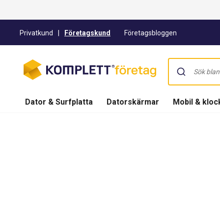
Privatkund
|
Företagskund
Företagsbloggen
Dator & Surfplatta
Datorskärmar
Mobil & kloc