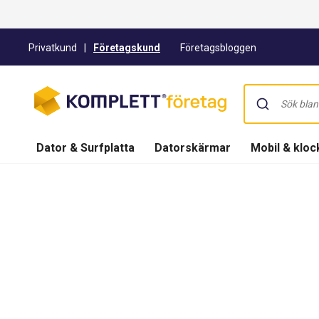
Privatkund
|
Företagskund
Företagsbloggen
Dator & Surfplatta
Datorskärmar
Mobil & kloc