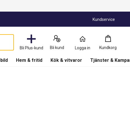
Kundservice
Kundkorg
:
0
Produkter
Bli kund
Kundkorg
Bli Plus-kund
Logga in
(
Kundkorg
)
 bild
Hem & fritid
Kök & vitvaror
Tjänster & Kampa