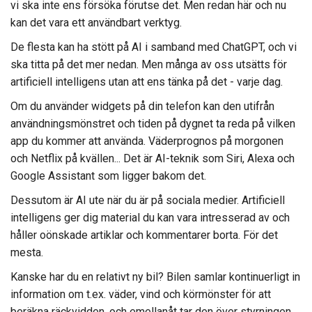
vi ska inte ens försöka förutse det. Men redan här och nu
kan det vara ett användbart verktyg.
De flesta kan ha stött på AI i samband med ChatGPT, och vi
ska titta på det mer nedan. Men många av oss utsätts för
artificiell intelligens utan att ens tänka på det - varje dag.
Om du använder widgets på din telefon kan den utifrån
användningsmönstret och tiden på dygnet ta reda på vilken
app du kommer att använda. Väderprognos på morgonen
och Netflix på kvällen... Det är AI-teknik som Siri, Alexa och
Google Assistant som ligger bakom det.
Dessutom är AI ute när du är på sociala medier. Artificiell
intelligens ger dig material du kan vara intresserad av och
håller oönskade artiklar och kommentarer borta. För det
mesta.
Kanske har du en relativt ny bil? Bilen samlar kontinuerligt in
information om t.ex. väder, vind och körmönster för att
beräkna räckvidden, och emellanåt tar den över styrningen