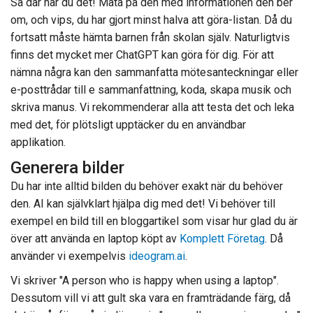
Så där har du det! Mata på den med informationen den ber
om, och vips, du har gjort minst halva att göra-listan. Då du
fortsatt måste hämta barnen från skolan själv. Naturligtvis
finns det mycket mer ChatGPT kan göra för dig. För att
nämna några kan den sammanfatta mötesanteckningar eller
e-posttrådar till e sammanfattning, koda, skapa musik och
skriva manus. Vi rekommenderar alla att testa det och leka
med det, för plötsligt upptäcker du en användbar
applikation.
Generera bilder
Du har inte alltid bilden du behöver exakt när du behöver
den. AI kan självklart hjälpa dig med det! Vi behöver till
exempel en bild till en bloggartikel som visar hur glad du är
över att använda en laptop köpt av
Komplett Företag
. Då
använder vi exempelvis
ideogram.ai
.
Vi skriver "A person who is happy when using a laptop".
Dessutom vill vi att gult ska vara en framträdande färg, då