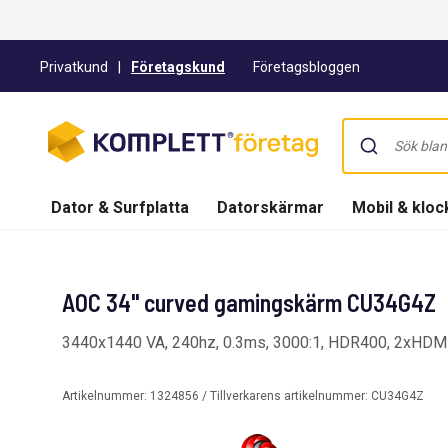
Privatkund
|
Företagskund
Företagsbloggen
Dator & Surfplatta
Datorskärmar
Mobil & kloc
AOC 34" curved gamingskärm CU34G4Z
3440x1440 VA, 240hz, 0.3ms, 3000:1, HDR400, 2xHD
Artikelnummer:
1324856
/ Tillverkarens artikelnummer:
CU34G4Z