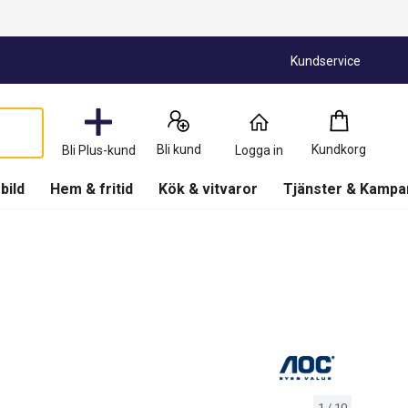
Kundservice
Kundkorg
:
0
Produkter
Bli kund
Kundkorg
Bli Plus-kund
Logga in
(
Kundkorg
)
 bild
Hem & fritid
Kök & vitvaror
Tjänster & Kampa
1
/
10