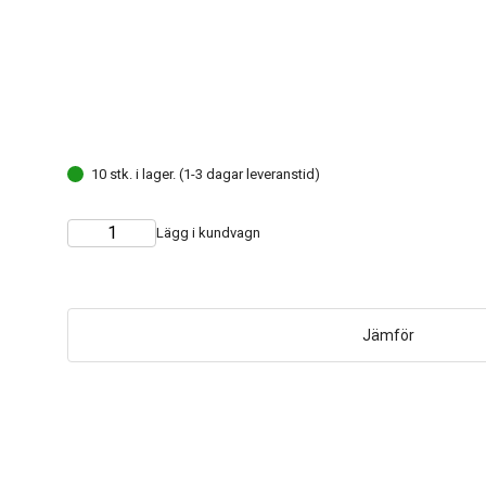
10 stk. i lager. (1-3 dagar leveranstid)
Lägg i kundvagn
Choose
Quantity
quantity
Jämför