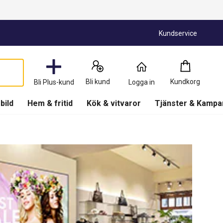
Kundservice
Kundkorg
:
0
Produkter
Bli kund
Kundkorg
Bli Plus-kund
Logga in
(
Kundkorg
)
 bild
Hem & fritid
Kök & vitvaror
Tjänster & Kampa